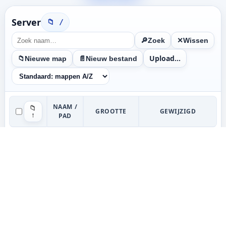
Server
/
Zoek
Wissen
Upload…
Nieuwe map
Nieuw bestand
NAAM /
📁
GROOTTE
GEWIJZIGD
↑
PAD
Niet ingelogd…