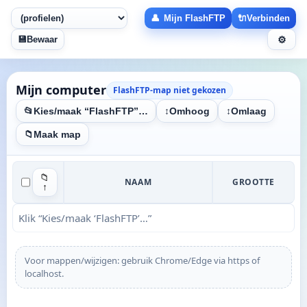
Mijn FlashFTP
Verbinden
Bewaar
Mijn computer
FlashFTP-map niet gekozen
Kies/maak “FlashFTP”…
Omhoog
Omlaag
Maak map
📁
NAAM
GROOTTE
↑
Klik “Kies/maak ‘FlashFTP’…”
Voor mappen/wijzigen: gebruik Chrome/Edge via https of
localhost.